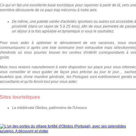
Ce qui en fait une excellente base touristique pour rayonner à partir de là, vers un
première découverte de ce pays trop méconnu à notre avis.
De même, une palette variée d'activités sportives ou autres est accessible 
proximité (dans un rayon de 5 à 25 kms), afin de vous permettre de passe
un séjour à la fois agréable et dynamique si vous le souhaitez.
Pour vous aider à optimiser le déroulement de vos vacances, nous vou
communiquons ci après une liste sommaire (non exhaustive mais sélectionnée
d'endroits où vous pourrez trouver les centres d'intérêt correspondants à vo
goûts.
Mais nous restons naturellement à votre disposition sur place pour vous informer
vous conseiller et vous guider de façon plus précise au jour le jour… sache
toutefois que, d'une manière générale, les Portugais sont extrêmement gentils e
accueillants et qu'ils feront tout pour vous aider.
Sites touristiques
La médiévale Obidos, patrimoine de l'Unesco