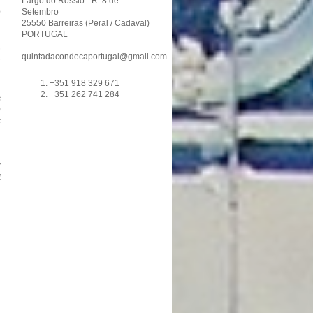
Largo do Rossio - R. 8 de
e
Setembro
25550 Barreiras (Peral / Cadaval)
PORTUGAL
à
quintadacondecaportugal@gmail.com
r
+351 918 329 671
+351 262 741 284
s
)
s
,
z
t