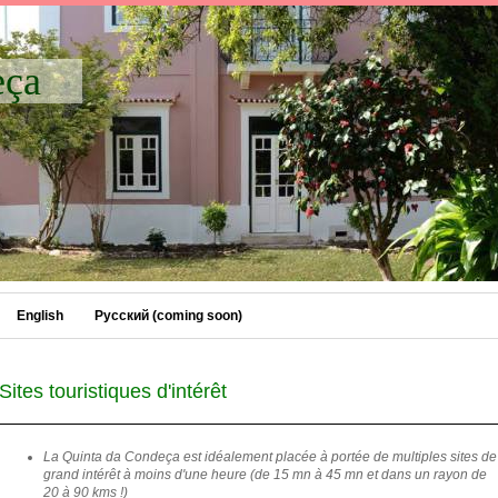
eça
English
Русский (coming soon)
Sites touristiques d'intérêt
La Quinta da Condeça est idéalement placée à portée de multiples sites de
grand intérêt à moins d'une heure (de 15 mn à 45 mn et dans un rayon de
20 à 90 kms !)