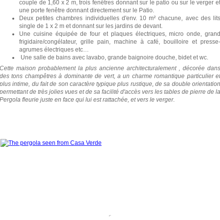
couple de 1,60 x 2 m, trois fenêtres donnant sur le patio ou sur le verger e
une porte fenêtre donnant directement sur le Patio.
Deux petites chambres individuelles d'env. 10 m² chacune, avec des lit
single de 1 x 2 m et donnant sur les jardins de devant.
Une cuisine équipée de four et plaques électriques, micro onde, gran
frigidaire/congélateur, grille pain, machine à café, bouilloire et presse
agrumes électriques etc…
Une salle de bains avec lavabo, grande baignoire douche, bidet et wc.
Cette maison probablement la plus ancienne architecturalement , décorée dan
des tons champêtres à dominante de vert, a un charme romantique particulier e
plus intime, du fait de son caractère typique plus rustique, de sa double orientatio
permettant de très jolies vues et de sa facilité d'accès vers les tables de pierre de l
Pergola fleurie juste en face qui lui est rattachée, et vers le verger.