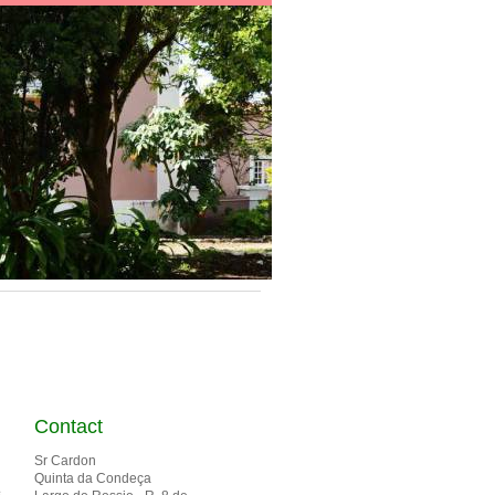
Contact
Sr Cardon
Quinta da Condeça
s