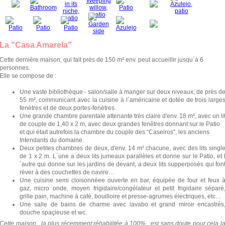
La "Casa Amarela"
Cette dernière maison, qui fait près de 150 m² env. peut accueillir jusqu´à 6
personnes.
Elle se compose de :
Une vaste bibliothèque - salon/salle à manger sur deux niveaux, de près d
55 m², communicant avec la cuisine à l´américaine et dotée de trois large
fenètres et de deux portes-fenètres.
Une grande chambre parentale attenante très claire d'env. 18 m², avec un li
de couple de 1,40 x 2 m, avec deux grandes fenêtres donnant sur le Patio
et qui était autrefois la chambre du couple des “Caseiros”, les anciens
Intendants du domaine.
Deux petites chambres de deux, d'env. 14 m² chacune, avec des lits singl
de 1 x 2 m. L´une a deux lits jumeaux parallèles et donne sur le Patio, et 
´autre qui donne sur les jardins de devant, a deux lits supperposés qui fon
rèver à des couchettes de navire…
Une cuisine semi cloisonnéee ouverte en bar, équipée de four et feux 
gaz, micro onde, moyen frigidaire/congélateur et petit frigidaire séparé
grille pain, machine à café, bouilloire et presse-agrumes électriques, etc…
Une salle de bains de charme avec lavabo et grand miroir encastrés
douche spaçieuse et wc.
Cette maison , la plus récemment réhabilitée à 100% , est sans doute pour cela l