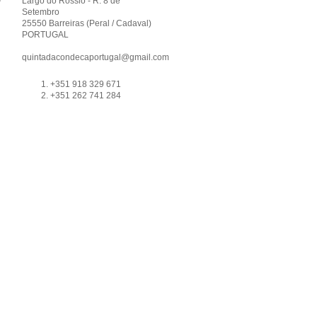
Largo do Rossio - R. 8 de
Setembro
25550 Barreiras (Peral / Cadaval)
PORTUGAL
quintadacondecaportugal@gmail.com
+351 918 329 671
+351 262 741 284