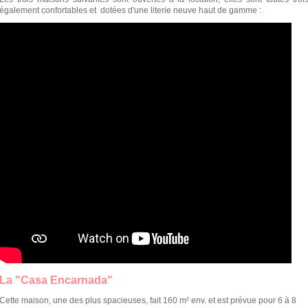
également confortables et dotées d'une literie neuve haut de gamme :
La "Casa Encarnada"
Cette maison, une des plus spacieuses, fait 160 m² env. et est prévue pour 6 à 8