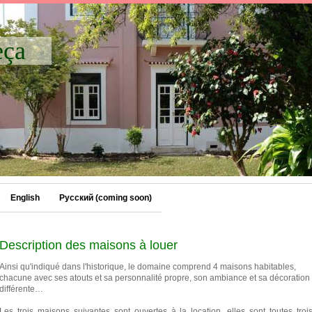
eça
English
Русский (coming soon)
Description des maisons à louer
Ainsi qu'indiqué dans l'historique, le domaine comprend 4 maisons habitables,
chacune avec ses atouts et sa personnalité propre, son ambiance et sa décoration
différente…
Les trois maisons suivantes sont ouvertes à la location, elles sont toutes troi