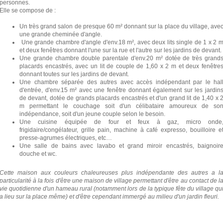
personnes.
Elle se compose de :
Un très grand salon de presque 60 m² donnant sur la place du village, ave
une grande cheminée d'angle.
Une grande chambre d'angle d'env.18 m², avec deux lits single de 1 x 2 
et deux fenêtres donnant l'une sur la rue et l'autre sur les jardins de devant.
Une grande chambre double parentale d'env.20 m² dotée de très grand
placards encastrés, avec un lit de couple de 1,60 x 2 m et deux fenêtre
donnant toutes sur les jardins de devant.
Une chambre séparée des autres avec accès indépendant par le hal
d'entrée, d'env.15 m² avec une fenêtre donnant également sur les jardin
de devant, dotée de grands placards encastrés et d'un grand lit de 1,40 x 
m permettant le couchage soit d'un célibataire amoureux de so
indépendance, soit d'un jeune couple selon le besoin.
Une cuisine équipée de four et feux à gaz, micro onde
frigidaire/congélateur, grille pain, machine à café expresso, bouilloire e
presse-agrumes électriques, etc…
Une salle de bains avec lavabo et grand miroir encastrés, baignoir
douche et wc.
Cette maison aux couleurs chaleureuses plus indépendante des autres a l
particularité à la fois d'être une maison de village permettant d'être au contact de l
vie quotidienne d'un hameau rural (notamment lors de la typique fête du village qu
a lieu sur la place même) et d'être cependant immergé au milieu d'un jardin fleuri.