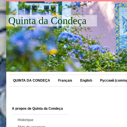
Quinta da Condeça
QUINTA DA CONDEÇA
Français
English
Русский (coming
A propos de Quinta da Condeça
Historique